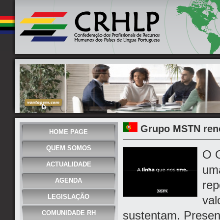
Grupo MSTN ren
HOME PAGE
QUEM SOMOS
O G
ACTUALIDADE
uma
AGENDA
rep
LEGISLAÇÃO
val
sustentam. Presen
COMUNIDADE RH