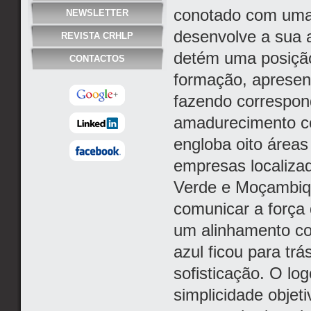
conotado com uma 
NEWSLETTER
desenvolve a sua a
REVISTA CRHLP
detém uma posição
CONTACTOS
formação, aprese
fazendo correspond
amadurecimento c
engloba oito áreas
empresas localiza
Verde e Moçambiq
comunicar a força
um alinhamento co
azul ficou para tr
sofisticação. O lo
simplicidade objeti