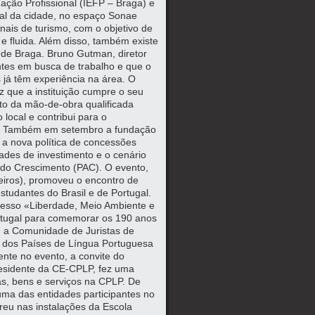
ação Profissional (IEFP – Braga) e
al da cidade, no espaço Sonae
nais de turismo, com o objetivo de
e fluida. Além disso, também existe
o de Braga. Bruno Gutman, diretor
tes em busca de trabalho e que o
 já têm experiência na área. O
z que a instituição cumpre o seu
nto da mão-de-obra qualificada
ocal e contribui para o
ou. Também em setembro a fundação
 a nova política de concessões
dades de investimento e o cenário
 do Crescimento (PAC). O evento,
eiros), promoveu o encontro de
estudantes do Brasil e de Portugal.
esso «Liberdade, Meio Ambiente e
ortugal para comemorar os 190 anos
om a Comunidade de Juristas de
 dos Países de Língua Portuguesa
nte no evento, a convite do
residente da CE-CPLP, fez uma
s, bens e serviços na CPLP. De
ma das entidades participantes no
rreu nas instalações da Escola