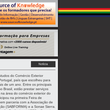
Notícia
studos do Comércio Exterior
ortugal, país que escolheu para
is de um ano. Entre os principais
 Brasil, estão prestar serviços
 na área do comércio exterior do
cipou na primeira Feira de
, em parceria com a Associação de
ção (SABFORMA) e a Sonae Sierra.