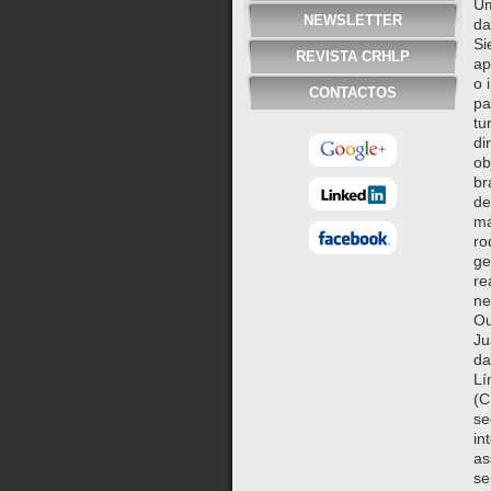
Um
NEWSLETTER
da
Si
REVISTA CRHLP
ap
o 
CONTACTOS
pa
tu
di
ob
br
de
ma
ro
ge
re
ne
Ou
Ju
da
Lí
(C
se
in
as
se