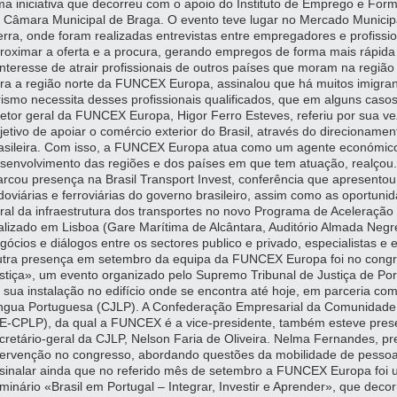
a iniciativa que decorreu com o apoio do Instituto de Emprego e Form
 Câmara Municipal de Braga. O evento teve lugar no Mercado Municip
erra, onde foram realizadas entrevistas entre empregadores e profissio
roximar a oferta e a procura, gerando empregos de forma mais rápida 
interesse de atrair profissionais de outros países que moram na regiã
ra a região norte da FUNCEX Europa, assinalou que há muitos imigran
rismo necessita desses profissionais qualificados, que em alguns casos
retor geral da FUNCEX Europa, Higor Ferro Esteves, referiu por sua ve
jetivo de apoiar o comércio exterior do Brasil, através do direcioname
asileira. Com isso, a FUNCEX Europa atua como um agente económico l
senvolvimento das regiões e dos países em que tem atuação, realç
rcou presença na Brasil Transport Invest, conferência que apresentou
doviárias e ferroviárias do governo brasileiro, assim como as oportuni
ral da infraestrutura dos transportes no novo Programa de Aceleração
alizado em Lisboa (Gare Marítima de Alcântara, Auditório Almada Negr
gócios e diálogos entre os sectores publico e privado, especialistas e 
tra presença em setembro da equipa da FUNCEX Europa foi no congr
stiça», um evento organizado pelo Supremo Tribunal de Justiça de P
 sua instalação no edifício onde se encontra até hoje, em parceria c
ngua Portuguesa (CJLP). A Confederação Empresarial da Comunidade
E-CPLP), da qual a FUNCEX é a vice-presidente, também esteve prese
cretário-geral da CJLP, Nelson Faria de Oliveira. Nelma Fernandes, p
tervenção no congresso, abordando questões da mobilidade de pessoa
sinalar ainda que no referido mês de setembro a FUNCEX Europa foi u
minário «Brasil em Portugal – Integrar, Investir e Aprender», que deco