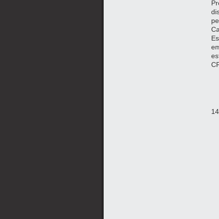
Pr
di
pe
Ca
Es
em
es
CP
14