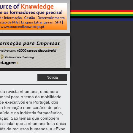
Notícia
 da revista «human», o número
ue vai para o tema da mobilidade
 de executivos em Portugal, dos
 da formação num cenário de pós-
úde e na indústria farmacêutica,
icação. São temas que compõem
ssinalar que a «human» foi a única
guês de recursos humanos, a «Expo