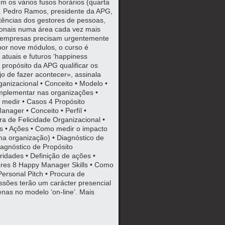
 os vários fusos horários (quarta
. Pedro Ramos, presidente da APG,
tências dos gestores de pessoas,
ionais numa área cada vez mais
s empresas precisam urgentemente
por nove módulos, o curso é
atuais e futuros ‘happiness
propósito da APG qualificar os
o de fazer acontecer», assinala
anizacional • Conceito • Modelo •
implementar nas organizações •
medir • Casos 4 Propósito
nager • Conceito • Perfíl •
a de Felicidade Organizacional •
es • Ações • Como medir o impacto
a organização) • Diagnóstico de
agnóstico de Propósito
ridades • Definição de ações •
ores 8 Happy Manager Skills • Como
Personal Pitch • Procura de
ssões terão um carácter presencial
enas no modelo ‘on-line’. Mais