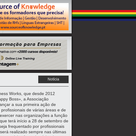
Notícia
iness Works, que desde 2012
appy Boss», a Associação
ançar a sua primeira ação de
profissionais de várias áreas e de
 exercer nas organizações a função
que terá início a 28 de setembro de
eja frequentado por profissionais
será realizado sempre nas últimas