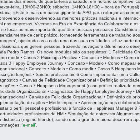
manas dos meses, de quarta-feira a sábado, em horário compatível com
sexta-feira, 19H00-23H00; sábados, 14H00-18H00 – hora de Portugal)
staca: «Este é mais um passo gigante da APG para reforçar as compe
omovendo e desenvolvendo as melhores práticas nacionais e internac
tal nas empresas. Vivemos na Era da Experiência do Colaborador e a
 se focar no mais importante que têm: as suas pessoas.» Constituído 
sencialmente de cariz prático, fornecendo ferramentas de trabalho aos 
nagers’, ajustando-as a cada uma das suas realidades. «Faz parte do 
ofissionais que gerem pessoas, trazendo inovação e difundindo o desej
nda Pedro Ramos. Os nove módulos são os seguintes: 1 Felicidade Org
mo medir • Casos 2 Psicologia Positiva • Conceito • Modelos • Como 
sos 3 Happy Employee Journey • Conceito • Modelo • Como mapear e 
ganizacional • Conceito • Modelo • Como medir • Casos 5 Happiness Ma
scrição funções • Saídas profissionais 6 Como implementar uma Cultur
agnóstico • Canvas de Felicidade Organizacional • Definição prioridad
s ações • Casos 7 Happiness Management (caso prático realizado num
licidade Organizacional • Diagnóstico de Happy Employee Journey • Di
ganizacional • Canvas de Felicidade Organizacional • Definição de prio
plementação de ações • Medir impacto • Apresentação aos colaborad
ustar o perfíl pessoal e profissional à função de Happiness Manager 9 
ortunidades profissionais de HM • Simulação de entrevista Algumas se
à distância (regime híbrido), sendo que a grande maioria decorrerá ap
formações: ‘
e-mail
’.