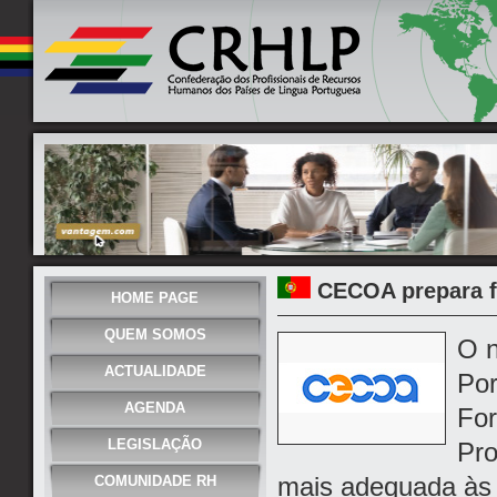
CECOA prepara f
HOME PAGE
QUEM SOMOS
O n
ACTUALIDADE
Por
AGENDA
For
LEGISLAÇÃO
Pro
mais adequada às
COMUNIDADE RH