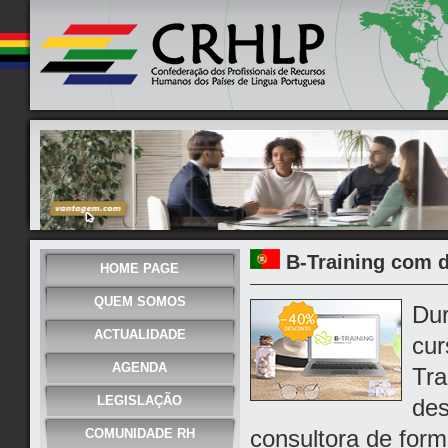
B-Training com 
HOME PAGE
QUEM SOMOS
Dur
ACTUALIDADE
cur
AGENDA
Tra
LEGISLAÇÃO
des
consultora de for
COMUNIDADE RH