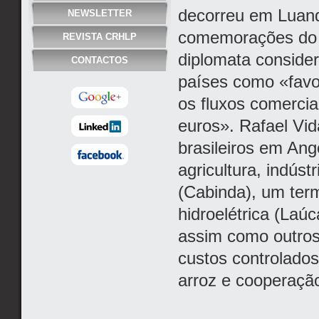
decorreu em Luand
NEWSLETTER
comemorações do b
REVISTA CRHLP
diplomata consider
CONTACTOS
países como «favo
os fluxos comercia
euros». Rafael Vid
brasileiros em An
agricultura, indús
(Cabinda), um ter
hidroelétrica (Laú
assim como outros 
custos controlados
arroz e cooperação