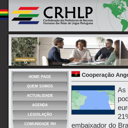
Cooperação Ango
HOME PAGE
QUEM SOMOS
As 
ACTUALIDADE
pod
AGENDA
eur
LEGISLAÇÃO
21%
embaixador do Bra
COMUNIDADE RH