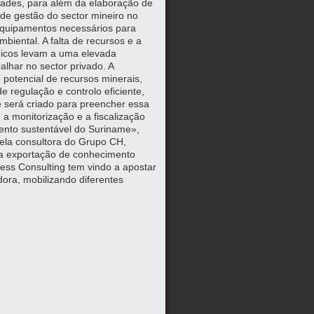
idades, para além da elaboração de
de gestão do sector mineiro no
 equipamentos necessários para
iental. A falta de recursos e a
cnicos levam a uma elevada
alhar no sector privado. A
 potencial de recursos minerais,
 regulação e controlo eficiente,
e será criado para preencher essa
a monitorização e a fiscalização
mento sustentável do Suriname»,
 pela consultora do Grupo CH,
e a exportação de conhecimento
ess Consulting tem vindo a apostar
ora, mobilizando diferentes