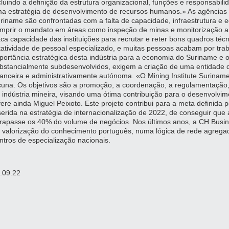
cluindo a definição da estrutura organizacional, funções e responsabil
a estratégia de desenvolvimento de recursos humanos.» As agências 
riname são confrontadas com a falta de capacidade, infraestrutura e
mprir o mandato em áreas como inspeção de minas e monitorização amb
aca capacidade das instituições para recrutar e reter bons quadros té
tatividade de pessoal especializado, e muitas pessoas acabam por trab
portância estratégica desta indústria para a economia do Suriname e o
bstancialmente subdesenvolvidos, exigem a criação de uma entidade de
nanceira e administrativamente autónoma. «O Mining Institute Surinam
cuna. Os objetivos são a promoção, a coordenação, a regulamentação, 
 indústria mineira, visando uma ótima contribuição para o desenvolvi
fere ainda Miguel Peixoto. Este projeto contribui para a meta definida
serida na estratégia de internacionalização de 2022, de conseguir qu
trapasse os 40% do volume de negócios. Nos últimos anos, a CH Busin
 valorização do conhecimento português, numa lógica de rede agregad
ntros de especialização nacionais.
.09.22