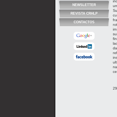
in
NEWSLETTER
um
Su
REVISTA CRHLP
cu
fr
CONTACTOS
ro
im
su
fi
la
da
re
in
ul
na
ce
29