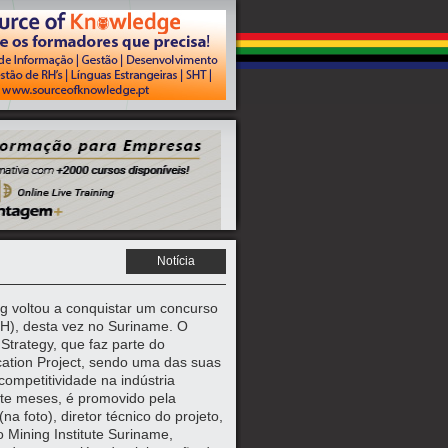
Notícia
g voltou a conquistar um concurso
RH), desta vez no Suriname. O
 Strategy, que faz parte do
cation Project, sendo uma das suas
competitividade na indústria
ete meses, é promovido pela
a foto), diretor técnico do projeto,
o Mining Institute Suriname,