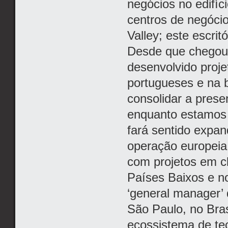
negócios no edifí
centros de negóci
Valley; este escrit
Desde que chegou
desenvolvido proje
portugueses e na 
consolidar a prese
enquanto estamos 
fará sentido expa
operação europeia
com projetos em cl
Países Baixos e no
‘general manager
São Paulo, no Bra
ecossistema de te