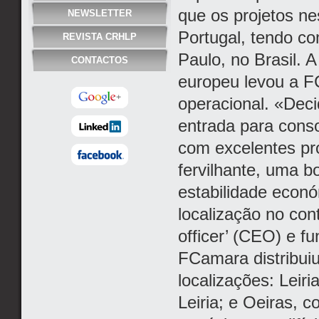
que os projetos ne
NEWSLETTER
Portugal, tendo co
REVISTA CRHLP
Paulo, no Brasil. 
CONTACTOS
europeu levou a F
operacional. «Deci
entrada para conso
com excelentes pro
fervilhante, uma b
estabilidade econ
localização no con
officer’ (CEO) e f
FCamara distribui
localizações: Leir
Leiria; e Oeiras, 