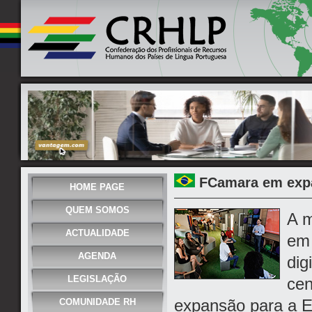
FCamara em expa
HOME PAGE
QUEM SOMOS
A m
ACTUALIDADE
em 
AGENDA
dig
LEGISLAÇÃO
cen
expansão para a Eu
COMUNIDADE RH