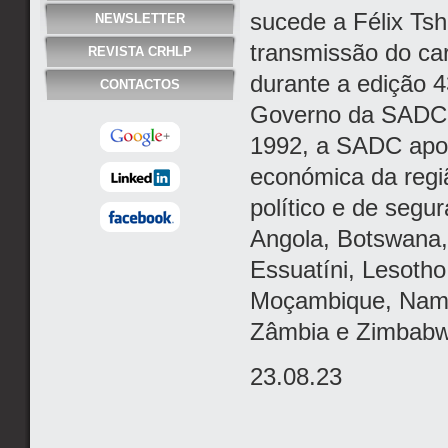
sucede a Félix Ts
NEWSLETTER
transmissão do car
REVISTA CRHLP
durante a edição 
CONTACTOS
Governo da SADC.
1992, a SADC apos
económica da regiã
político e de segu
Angola, Botswana,
Essuatíni, Lesotho
Moçambique, Namíb
Zâmbia e Zimbabw
23.08.23