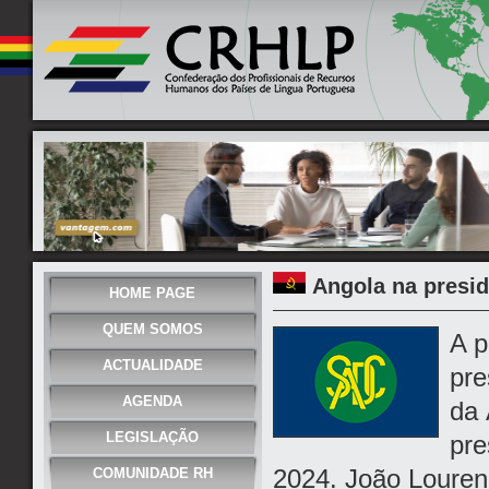
Angola na presi
HOME PAGE
QUEM SOMOS
A p
ACTUALIDADE
pre
AGENDA
da 
LEGISLAÇÃO
pre
2024. João Louren
COMUNIDADE RH