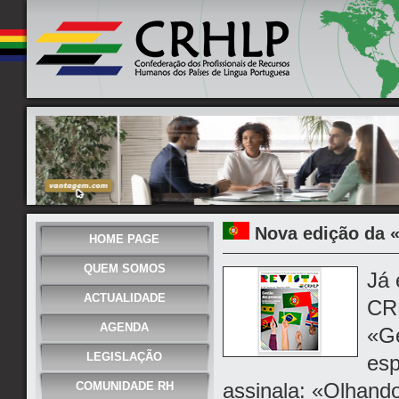
Nova edição da 
HOME PAGE
QUEM SOMOS
Já 
ACTUALIDADE
CR
AGENDA
«Ge
LEGISLAÇÃO
esp
assinala: «Olhando
COMUNIDADE RH