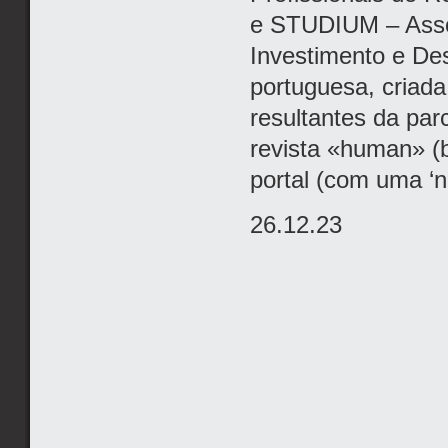
e STUDIUM – Asso
Investimento e De
portuguesa, criada
resultantes da pa
revista «human» (bi
portal (com uma ‘ne
26.12.23