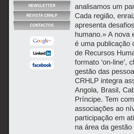
analisamos um pan
NEWSLETTER
Cada região, enraiz
REVISTA CRHLP
apresenta desafios
CONTACTOS
humano.» A nova e
é uma publicação 
de Recursos Huma
formato ‘on-line’, 
gestão das pessoa
CRHLP integra ass
Angola, Brasil, C
Príncipe. Tem com
associações ao ní
participação em ati
na área da gestão