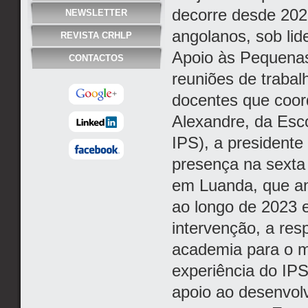
decorre desde 202
NEWSLETTER
angolanos, sob lid
REVISTA CRHLP
Apoio às Pequena
CONTACTOS
reuniões de trabal
docentes que coor
Alexandre, da Esc
IPS), a president
presença na sexta
em Luanda, que an
ao longo de 2023 
intervenção, a res
academia para o 
experiência do IPS
apoio ao desenvolv