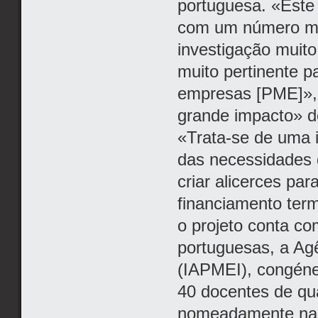
portuguesa. «Este
com um número mu
investigação muit
muito pertinente 
empresas [PME]», 
grande impacto» d
«Trata-se de uma i
das necessidades d
criar alicerces pa
financiamento ter
o projeto conta co
portuguesas, a Ag
(IAPMEI), congéne
40 docentes de qua
nomeadamente na 