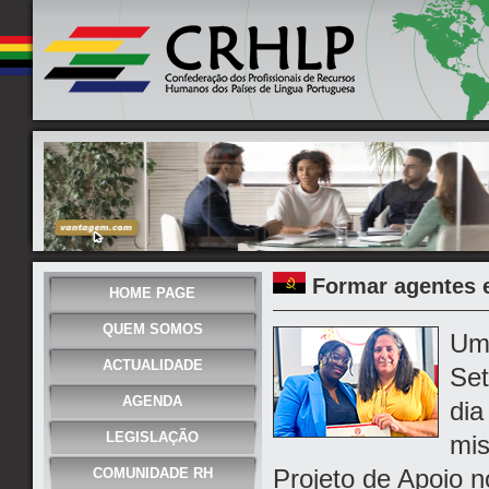
Formar agentes 
HOME PAGE
QUEM SOMOS
Uma
ACTUALIDADE
Set
AGENDA
dia
LEGISLAÇÃO
mi
Projeto de Apoio n
COMUNIDADE RH