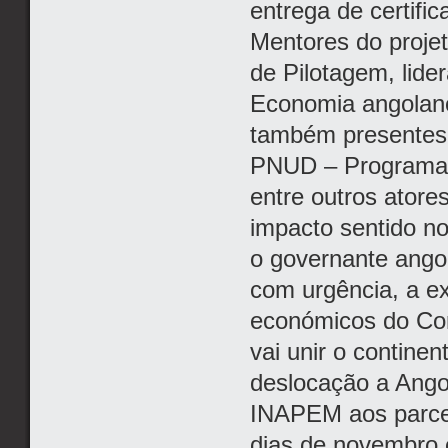
entrega de certif
Mentores do proje
de Pilotagem, lide
Economia angolano
também presentes 
PNUD – Programa 
entre outros ator
impacto sentido n
o governante angol
com urgência, a 
económicos do Corr
vai unir o continen
deslocação a Ango
INAPEM aos parcei
dias de novembro 