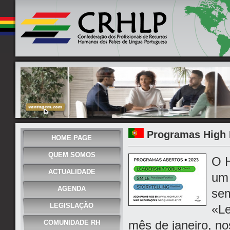
Programas High 
HOME PAGE
QUEM SOMOS
O H
ACTUALIDADE
um 
AGENDA
sem
LEGISLAÇÃO
«Le
mês de janeiro, no
COMUNIDADE RH