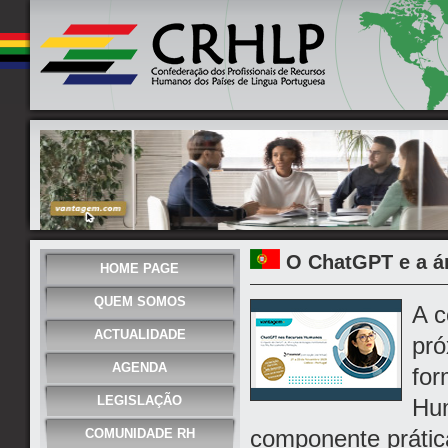
O ChatGPT e a á
HOME PAGE
QUEM SOMOS
A c
ACTUALIDADE
pró
AGENDA
fo
LEGISLAÇÃO
Hu
componente prática
COMUNIDADE RH