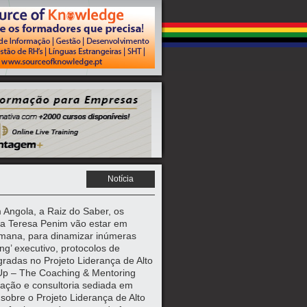
Notícia
 Angola, a Raiz do Saber, os
na Teresa Penim vão estar em
mana, para dinamizar inúmeras
ng’ executivo, protocolos de
radas no Projeto Liderança de Alto
ouUp – The Coaching & Mentoring
ação e consultoria sediada em
obre o Projeto Liderança de Alto