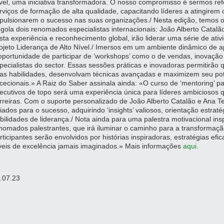
vel, uma iniciativa transformadora. O nosso compromisso é sermos ref
rviços de formação de alta qualidade, capacitando líderes a atingirem 
pulsionarem o sucesso nas suas organizações./ Nesta edição, temos o
gola dois renomados especialistas internacionais: João Alberto Cata
sta experiência e reconhecimento global, irão liderar uma série de ati
ojeto Liderança de Alto Nível./ Imersos em um ambiente dinâmico de a
oportunidade de participar de ‘workshops’ como o de vendas, inovação 
pecialistas do sector. Essas sessões práticas e inovadoras permitirão 
as habilidades, desenvolvam técnicas avançadas e maximizem seu pote
cecionais.» A Raiz do Saber assinala ainda: «O curso de ‘mentoring’ pa
ecutivos de topo será uma experiência única para líderes ambiciosos
rreiras. Com o suporte personalizado de João Alberto Catalão e Ana Te
iados para o sucesso, adquirindo ‘insights’ valiosos, orientação estra
bilidades de liderança./ Nota ainda para uma palestra motivacional ins
nomados palestrantes, que irá iluminar o caminho para a transformação
rticipantes serão envolvidos por histórias inspiradoras, estratégias ef
veis de excelência jamais imaginados.» Mais informações
aqui
.
.07.23