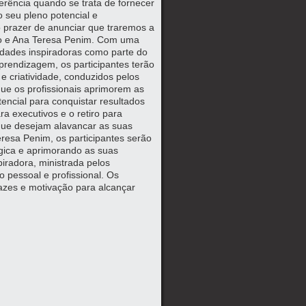
erência quando se trata de fornecer
o seu pleno potencial e
 prazer de anunciar que traremos a
lão e Ana Teresa Penim. Com uma
vidades inspiradoras como parte do
prendizagem, os participantes terão
e criatividade, conduzidos pelos
que os profissionais aprimorem as
ncial para conquistar resultados
ra executivos e o retiro para
 que desejam alavancar as suas
resa Penim, os participantes serão
tégica e aprimorando as suas
piradora, ministrada pelos
 pessoal e profissional. Os
icazes e motivação para alcançar