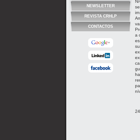
Ní
NEWSLETTER
se
im
REVISTA CRHLP
An
va
CONTACTOS
Pr
a 
es
su
ex
ex
ca
gu
ha
re
pa
ní
24