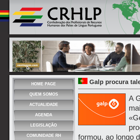
Galp procura tal
HOME PAGE
QUEM SOMOS
A G
ACTUALIDADE
mai
AGENDA
«Ge
LEGISLAÇÃO
pro
formou, ao longo d
COMUNIDADE RH