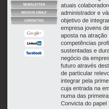
atuais colaborado
NEWSLETTER
administrador e vá
REVISTA CRHLP
objetivo de integr
CONTACTOS
empresa jovens de
aposta na atração 
competências profi
sustentadas e dur
negócio da empres
futuro através de
de particular rele
integrar pela prim
cuja entrada na e
numa das primeira
Convicta do papel