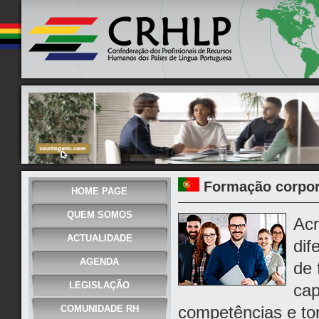
Formação corpor
HOME PAGE
QUEM SOMOS
Acr
ACTUALIDADE
dif
AGENDA
de 
LEGISLAÇÃO
cap
competências e tor
COMUNIDADE RH