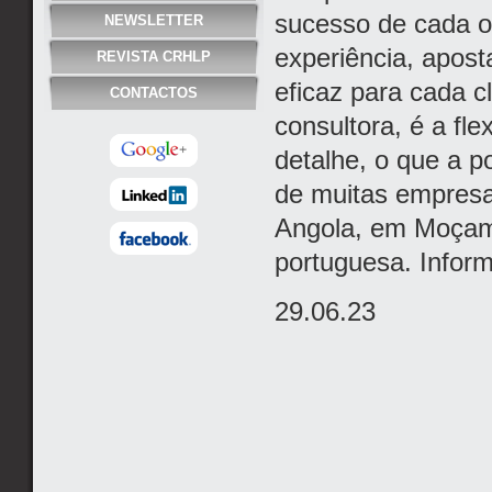
sucesso de cada o
NEWSLETTER
experiência, apos
REVISTA CRHLP
eficaz para cada c
CONTACTOS
consultora, é a fle
detalhe, o que a p
de muitas empresas
Angola, em Moçamb
portuguesa. Info
29.06.23