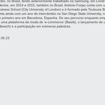
obo, no Brasil, tendo anteriormente trabalhado na Samsung, em Londr
lecine, em 2014 e 2015, também no Brasil. António Forjaz conta co
siness School (City University of London) e é formado pela Toulouse 
nta ainda com um ano de intercâmbio na San Diego State University, 
 primeiro ano em Barcelona, Espanha. Do seu percurso enquanto emp
 uma plataforma de moda de ‘e-commerce’ (Baizik), o lançamento de u
zibeach) e a participação em inúmeras palestras.
.05.23