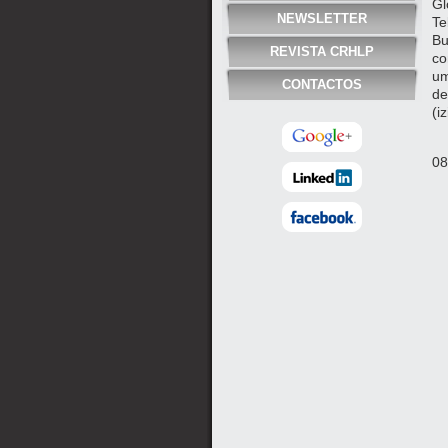
Gl
NEWSLETTER
Te
Bu
REVISTA CRHLP
co
um
CONTACTOS
de
(i
08