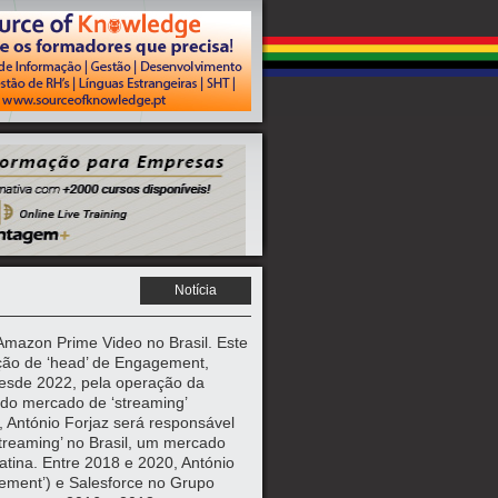
Notícia
 Amazon Prime Video no Brasil. Este
sição de ‘head’ de Engagement,
desde 2022, pela operação da
 do mercado de ‘streaming’
, António Forjaz será responsável
streaming’ no Brasil, um mercado
tina. Entre 2018 e 2020, António
ement’) e Salesforce no Grupo