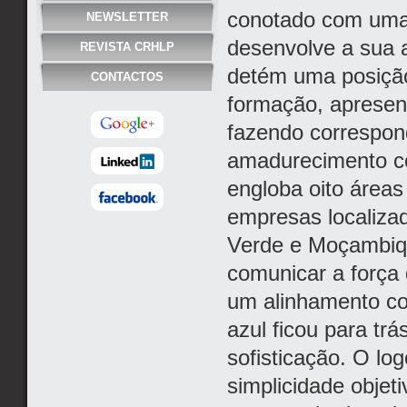
conotado com uma 
NEWSLETTER
desenvolve a sua a
REVISTA CRHLP
detém uma posição
CONTACTOS
formação, aprese
fazendo correspond
amadurecimento c
engloba oito áreas
empresas localiza
Verde e Moçambiq
comunicar a força
um alinhamento co
azul ficou para tr
sofisticação. O lo
simplicidade objeti