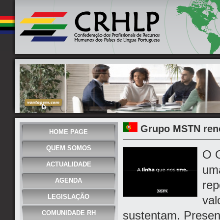
Grupo MSTN ren
HOME PAGE
QUEM SOMOS
O G
ACTUALIDADE
uma
AGENDA
rep
LEGISLAÇÃO
val
sustentam. Presen
COMUNIDADE RH