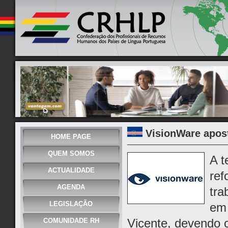
VisionWare apos
HOME PAGE
QUEM SOMOS
A t
ACTUALIDADE
ref
AGENDA
tra
LEGISLAÇÃO
em 
Vicente, devendo 
COMUNIDADE RH