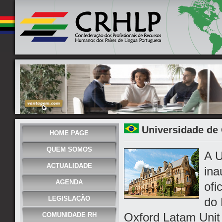
Universidade de 
HOME PAGE
QUEM SOMOS
A U
ACTUALIDADE
ina
AGENDA
ofi
LEGISLAÇÃO
do 
Oxford Latam Unit 
COMUNIDADE RH