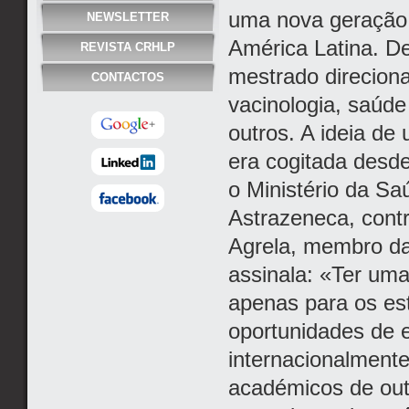
uma nova geração q
NEWSLETTER
América Latina. D
REVISTA CRHLP
mestrado direciona
CONTACTOS
vacinologia, saúde
outros. A ideia de
era cogitada desd
o Ministério da Sa
Astrazeneca, cont
Agrela, membro da
assinala: «Ter uma
apenas para os est
oportunidades de 
internacionalmente
académicos de outr