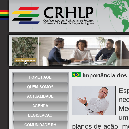
Importância dos
HOME PAGE
QUEM SOMOS
Esp
ACTUALIDADE
neg
AGENDA
Med
LEGISLAÇÃO
um 
planos de ação, m
COMUNIDADE RH