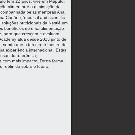
iano tem 22 anos, vive em Maputo,
ação alimentar e a diminuição da
er acompanhada pelas mentoras Ana
a Canário, ‘medical and scientific
e soluções nutricionais da Nestlé em
 os benefícios de uma alimentação
e, para que cresçam e evoluam
 Academy atua desde 2013 junto de
sendo que o terceiro trimestre de
a experiência internacional. Estas
sas de referência,
a com mais impacto. Desta forma,
r definida sobre o futuro.