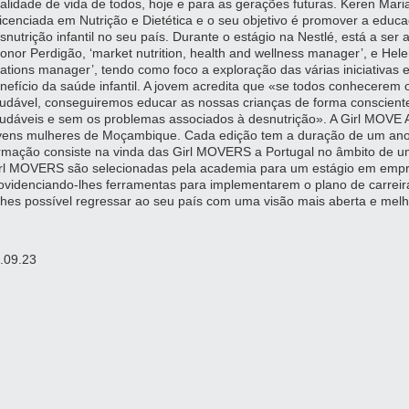
alidade de vida de todos, hoje e para as gerações futuras. Keren Mar
licenciada em Nutrição e Dietética e o seu objetivo é promover a educ
snutrição infantil no seu país. Durante o estágio na Nestlé, está a s
onor Perdigão, ‘market nutrition, health and wellness manager’, e Helen
lations manager’, tendo como foco a exploração das várias iniciativas 
nefício da saúde infantil. A jovem acredita que «se todos conhecerem
udável, conseguiremos educar as nossas crianças de forma conscient
udáveis e sem os problemas associados à desnutrição». A Girl MOVE
vens mulheres de Moçambique. Cada edição tem a duração de um ano, 
rmação consiste na vinda das Girl MOVERS a Portugal no âmbito de um
rl MOVERS são selecionadas pela academia para um estágio em empre
ovidenciando-lhes ferramentas para implementarem o plano de carreir
lhes possível regressar ao seu país com uma visão mais aberta e melho
.09.23