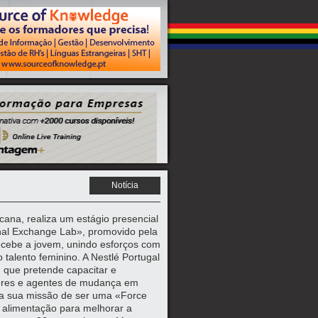
Notícia
na, realiza um estágio presencial
al Exchange Lab», promovido pela
ecebe a jovem, unindo esforços com
 talento feminino. A Nestlé Portugal
, que pretende capacitar e
eres e agentes de mudança em
a sua missão de ser uma «Force
 alimentação para melhorar a