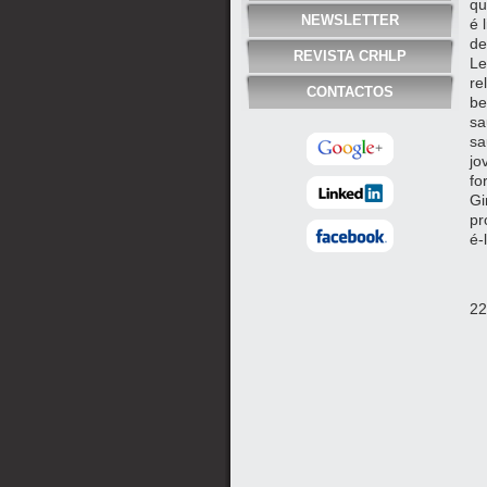
qu
NEWSLETTER
é 
de
REVISTA CRHLP
Le
re
CONTACTOS
be
sa
sa
jo
fo
Gi
pr
é-
22