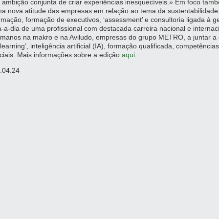
 ambição conjunta de criar experiências inesquecíveis.» Em foco ta
a nova atitude das empresas em relação ao tema da sustentabilidade
rmação, formação de executivos, ‘assessment’ e consultoria ligada à
a-a-dia de uma profissional com destacada carreira nacional e internac
manos na makro e na Aviludo, empresas do grupo METRO, a juntar a d
-learning’, inteligência artificial (IA), formação qualificada, competênci
ciais. Mais informações sobre a edição
aqui
.
.04.24