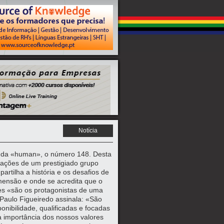
Notícia
 da «human», o número 148. Desta
rações de um prestigiado grupo
artilha a história e os desafios de
mensão e onde se acredita que o
res «são os protagonistas de uma
 Paulo Figueiredo assinala: «São
nibilidade, qualificadas e focadas
 importância dos nossos valores