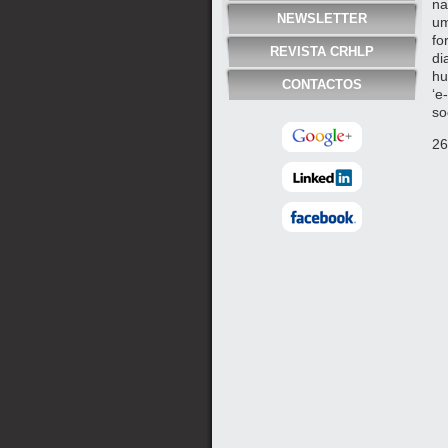
na
NEWSLETTER
um
fo
REVISTA CRHLP
di
hu
CONTACTOS
‘e
so
26