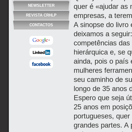
quer é «ajudar as 
NEWSLETTER
empresas, a tere
REVISTA CRHLP
A sinopse do livr
CONTACTOS
deixamos a seguir:
competências das m
hierárquica e, se 
ainda, pois o país
mulheres ferramen
seu caminho de suc
longo de 35 anos d
Espero que seja út
25 anos em posiçõ
portugueses, quer 
grandes partes. A p