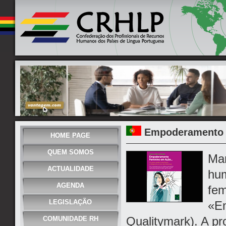
Empoderamento 
HOME PAGE
QUEM SOMOS
Mar
ACTUALIDADE
hum
AGENDA
fem
LEGISLAÇÃO
«E
Qualitymark). A pr
COMUNIDADE RH