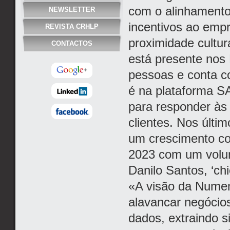
com o alinhamento
NEWSLETTER
incentivos ao emp
REVISTA CRHLP
proximidade cultu
CONTACTOS
está presente nos
pessoas e conta co
é na plataforma SA
para responder às 
clientes. Nos últim
um crescimento con
2023 com um volum
Danilo Santos, ‘chi
«A visão da Numen
alavancar negócios
dados, extraindo s