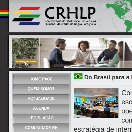
Do Brasil para a
HOME PAGE
QUEM SOMOS
Con
ACTUALIDADE
esc
AGENDA
ope
LEGISLAÇÃO
com
estratégia de int
COMUNIDADE RH