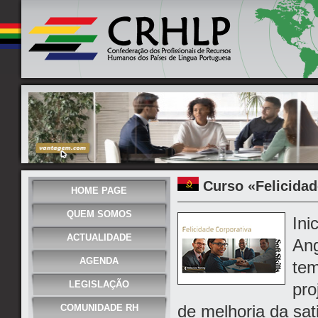
Curso «Felicidad
HOME PAGE
QUEM SOMOS
Ini
ACTUALIDADE
Ang
AGENDA
tem
LEGISLAÇÃO
pro
de melhoria da sat
COMUNIDADE RH