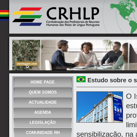
Estudo sobre o 
HOME PAGE
QUEM SOMOS
O I
ACTUALIDADE
est
AGENDA
pro
LEGISLAÇÃO
lim
sensibilização, n
COMUNIDADE RH