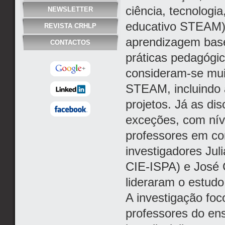
ciência, tecnologi
NEWSLETTER
educativo STEAM),
REVISTA CRHLP
aprendizagem base
CONTACTOS
práticas pedagógi
consideram-se mui
STEAM, incluindo a 
projetos. Já as dis
exceções, com níve
professores em co
investigadores Jul
CIE-ISPA) e José Ca
lideraram o estud
A investigação foc
professores do ens