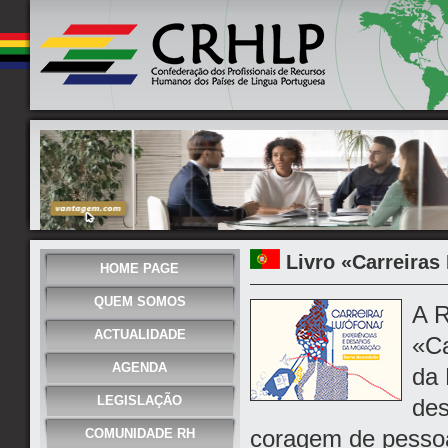
Livro «Carreiras
HOME PAGE
QUEM SOMOS
A R
ACTUALIDADE
«Ca
AGENDA
da 
LEGISLAÇÃO
des
coragem de pesso
COMUNIDADE RH