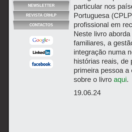
particular nos pa
NEWSLETTER
Portuguesa (CPLP)
REVISTA CRHLP
profissional em r
CONTACTOS
Neste livro aborda
familiares, a gest
integração numa nov
histórias reais, d
primeira pessoa a
sobre o livro
aqui
.
19.06.24