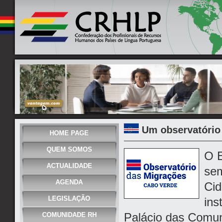
Um observatório
HOME PAGE
QUEM SOMOS
O E
ACTUALIDADE
sem
AGENDA
Cid
LEGISLAÇÃO
ins
Palácio das Comun
COMUNIDADE RH