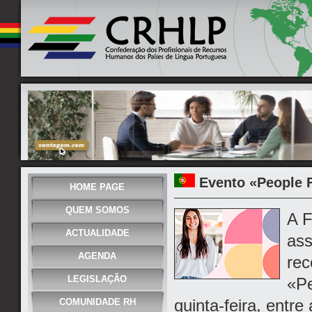
Evento «People 
HOME PAGE
QUEM SOMOS
A F
ACTUALIDADE
ass
AGENDA
rec
LEGISLAÇÃO
«Pe
quinta-feira, ent
COMUNIDADE RH