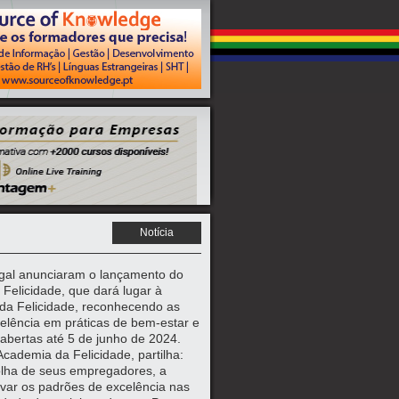
Notícia
ugal anunciaram o lançamento do
 Felicidade, que dará lugar à
 da Felicidade, reconhecendo as
lência em práticas de bem-estar e
o abertas até 5 de junho de 2024.
Academia da Felicidade, partilha:
lha de seus empregadores, a
evar os padrões de excelência nas