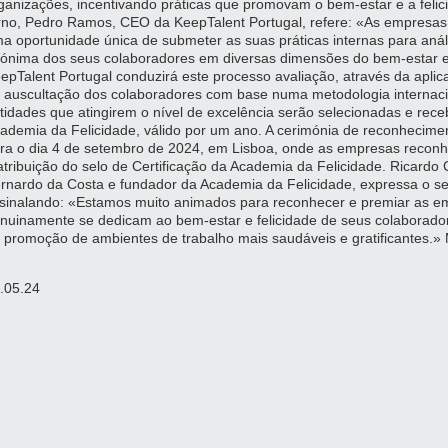
ganizações, incentivando práticas que promovam o bem-estar e a feli
rno, Pedro Ramos, CEO da KeepTalent Portugal, refere: «As empresas 
a oportunidade única de submeter as suas práticas internas para anál
ónima dos seus colaboradores em diversas dimensões do bem-estar e d
epTalent Portugal conduzirá este processo avaliação, através da aplic
 auscultação dos colaboradores com base numa metodologia internac
tidades que atingirem o nível de excelência serão selecionadas e rece
ademia da Felicidade, válido por um ano. A cerimónia de reconhecime
ra o dia 4 de setembro de 2024, em Lisboa, onde as empresas reco
atribuição do selo de Certificação da Academia da Felicidade. Ricardo
rnardo da Costa e fundador da Academia da Felicidade, expressa o seu
sinalando: «Estamos muito animados para reconhecer e premiar as e
nuinamente se dedicam ao bem-estar e felicidade de seus colaboradore
 promoção de ambientes de trabalho mais saudáveis e gratificantes.» 
.05.24