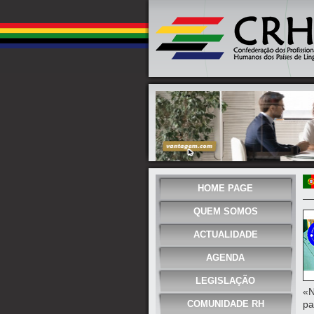
HOME PAGE
QUEM SOMOS
ACTUALIDADE
AGENDA
LEGISLAÇÃO
«N
COMUNIDADE RH
pa