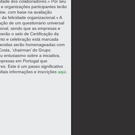
cidade dos colaboradores.» Por seu
e organizações participantes terão
ise, com base na avaliação
a felicidade organizacional.» A
ação de um questionário universal
ional, sendo que as empresas e
berão o selo de Certificação da
nto e celebração está marcada
nhecidas serão homenageadas com
 Costa, ‘chairman’ do Grupo
 entusiasmo sobre a iniciativa,
mpresas em Portugal que
s. Este é um passo significativo
Mais informações e inscrições
aqui
.