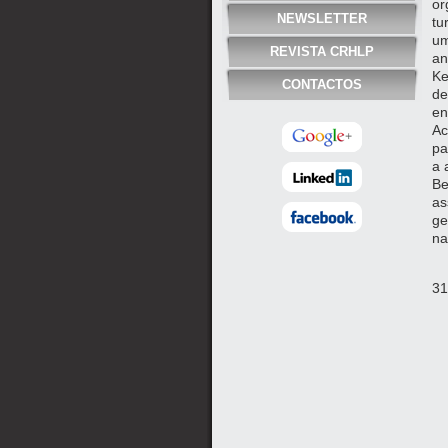
or
NEWSLETTER
tu
um
REVISTA CRHLP
an
Ke
CONTACTOS
de
en
Ac
pa
a 
Be
as
ge
na
31