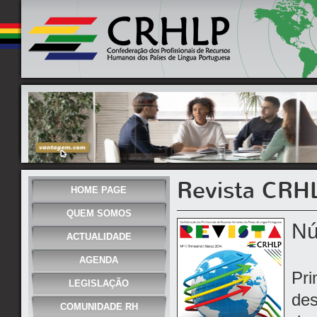
Revista CRH
HOME PAGE
QUEM SOMOS
Nú
ACTUALIDADE
AGENDA
Pri
LEGISLAÇÃO
des
COMUNIDADE RH