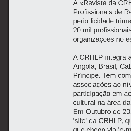
A «Revista da CR
Profissionais de 
periodicidade trim
20 mil profissiona
organizações no e
A CRHLP integra a
Angola, Brasil, C
Príncipe. Tem com
associações ao ní
participação em act
cultural na área d
Em Outubro de 201
'site' da CRHLP, 
que chega via 'e-m