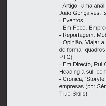
- Artigo, Uma aná
João Gonçalves, ‘
- Eventos
- Em Foco, Empreg
- Reportagem, Mob
- Opinião, Viajar a
de formar quadros 
PTC)
- Em Directo, Rui
Heading a sul, co
- Crónica, ‘Storyte
empresas (por Sérg
True-Skills)