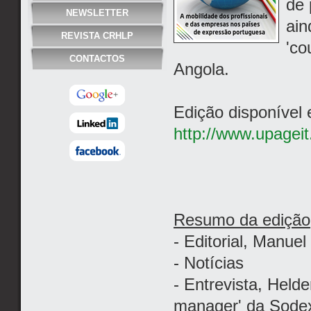
de 
NEWSLETTER
ain
REVISTA CRHLP
'co
CONTACTOS
Angola.
Edição disponível
http://www.upageit
Resumo da edição
- Editorial, Manue
- Notícias
- Entrevista, Held
manager' da Sode