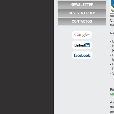
NEWSLETTER
REVISTA CRHLP
mo
Cl
CONTACTOS
tr
Re
- 
- 
- 
- 
- 
- 
- 
- 
Ed
ht
A 
do
pr