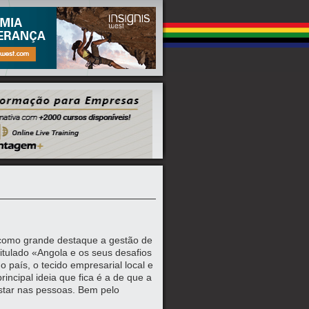
como grande destaque a gestão de
tulado «Angola e os seus desafios
 país, o tecido empresarial local e
incipal ideia que fica é a de que a
star nas pessoas. Bem pelo