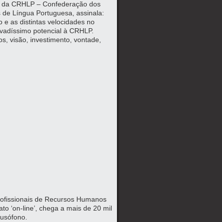
te da CRHLP – Confederação dos
 de Língua Portuguesa, assinala:
 e as distintas velocidades no
vadíssimo potencial à CRHLP.
os, visão, investimento, vontade,
ofissionais de Recursos Humanos
to ‘on-line’, chega a mais de 20 mil
lusófono.