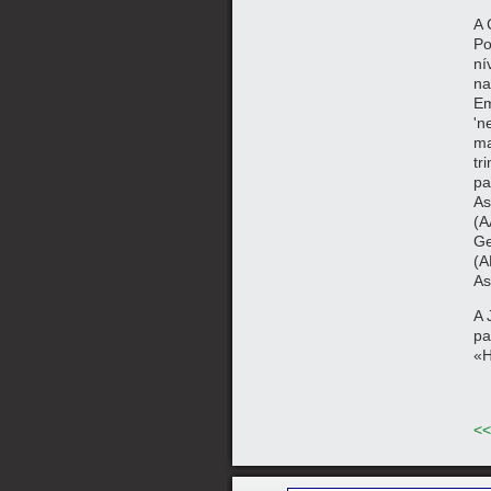
A 
Po
ní
na
Em
'n
ma
tr
pa
As
(A
Ge
(A
As
A 
pa
«H
<<