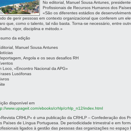
No editorial, Manuel Sousa Antunes, presiden
Profissionais de Recursos Humanos dos Países
«São os diferentes estádios de desenvolvimento
do de gerir pessoas em contexto organizacional que conferem um ele
aro que, como o talento, tal não basta. Torna-se necessário, entre outr
abalho, rigor, disciplina e método.»
sumo da edição
Editorial, Manuel Sousa Antunes
Notícias
Reportagem, Angola e os seus desafios RH
Eventos
In Loco, «Encontro Nacional da APG»
Frases Lusófonas
Livros
Site
ição disponível em
tp://www.upageit.com/ebooks/crhlp/crhlp_n12/index.html
«Revista CRHLP» é uma publicação da CRHLP – Confederação dos Pr
s Países de Língua Portuguesa. De periodicidade trimestral e em forma
ofissionais ligados à gestão das pessoas das organizações no espaço 