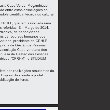
rasil, Cabo Verde, Moçambique,
ão entre estas associações ao
ole científica, técnica ou cultural
 da CRHLP, que tem associada uma
es referidas. Em Março de 2014,
trónica, de periodicidade
onais de recursos humanos dos
Antunes, presidente da CRHLP.
golana de Gestão de Pessoas
Associação Cabo-verdiana dos
uguesa de Gestão das Pessoas
ambique (CPRHM); e STUDIUM –
lém das realizações resultantes da
isponibiliza ainda o portal
blicação de livros.