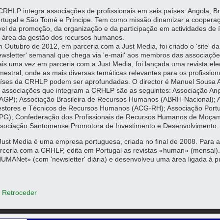
CRHLP integra associações de profissionais em seis países: Angola, B
rtugal e São Tomé e Príncipe. Tem como missão dinamizar a cooperaç
vel da promoção, da organização e da participação em actividades de índ
 área da gestão dos recursos humanos.
 Outubro de 2012, em parceria com a Just Media, foi criado o 'site'
ewsletter' semanal que chega via 'e-mail' aos membros das associaçõ
is uma vez em parceria com a Just Media, foi lançada uma revista elec
imestral, onde as mais diversas temáticas relevantes para os profissi
íses da CRHLP podem ser aprofundadas. O director é Manuel Sousa 
 associações que integram a CRHLP são as seguintes: Associação An
AGP); Associação Brasileira de Recursos Humanos (ABRH-Nacional); 
stores e Técnicos de Recursos Humanos (ACG-RH); Associação Port
PG); Confederação dos Profissionais de Recursos Humanos de Moç
sociação Santomense Promotora de Investimento e Desenvolvimento.
Just Media é uma empresa portuguesa, criada no final de 2008. Para a
rceria com a CRHLP, edita em Portugal as revistas «human» (mensal). D
UMANet» (com 'newsletter' diária) e desenvolveu uma área ligada à pu
 Retroceder