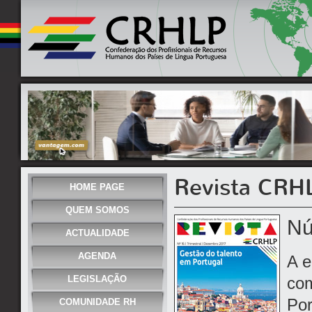
Revista CRH
HOME PAGE
QUEM SOMOS
Nú
ACTUALIDADE
AGENDA
A e
LEGISLAÇÃO
com
Por
COMUNIDADE RH