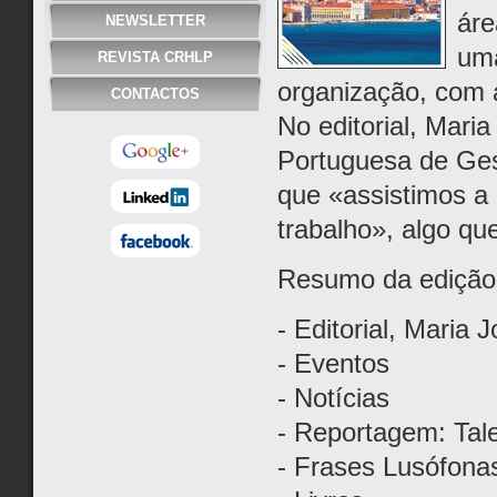
áre
NEWSLETTER
um
REVISTA CRHLP
organização, com 
CONTACTOS
No editorial, Mari
Portuguesa de Ge
que «assistimos a
trabalho», algo qu
Resumo da edição
- Editorial, Maria J
- Eventos
- Notícias
- Reportagem: Tal
- Frases Lusófona