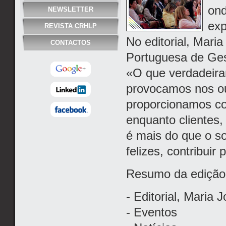
ond
NEWSLETTER
exp
REVISTA CRHLP
No editorial, Mari
CONTACTOS
Portuguesa de Ge
«O que verdadeir
provocamos nos ou
proporcionamos c
enquanto clientes,
é mais do que o s
felizes, contribuir
Resumo da edição
- Editorial, Maria J
- Eventos