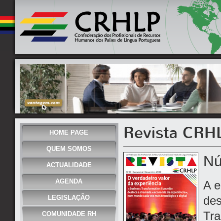
Revista CRH
HOME PAGE
QUEM SOMOS
Nú
ACTUALIDADE
AGENDA
A e
LEGISLAÇÃO
des
Tr
COMUNIDADE RH