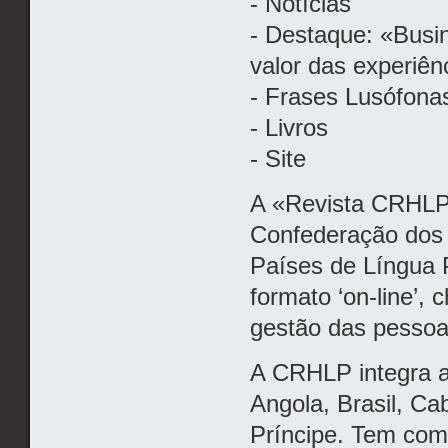
- Notícias
- Destaque: «Busi
valor das experiên
- Frases Lusófona
- Livros
- Site
A «Revista CRHLP
Confederação dos 
Países de Língua P
formato ‘on-line’, 
gestão das pessoa
A CRHLP integra a
Angola, Brasil, C
Príncipe. Tem com