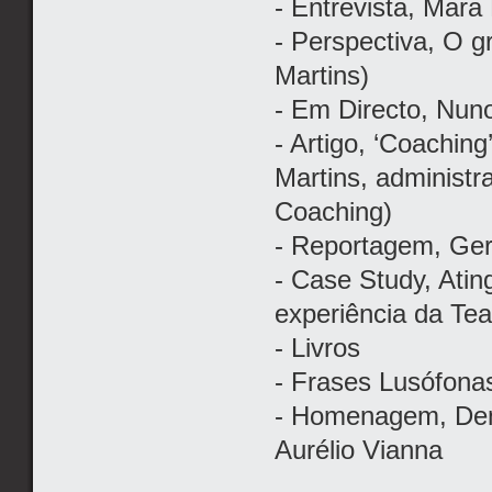
- Entrevista, Mara
- Perspectiva, O g
Martins)
- Em Directo, Nun
- Artigo, ‘Coachin
Martins, administ
Coaching)
- Reportagem, Geri
- Case Study, Ati
experiência da T
- Livros
- Frases Lusófona
- Homenagem, Den
Aurélio Vianna