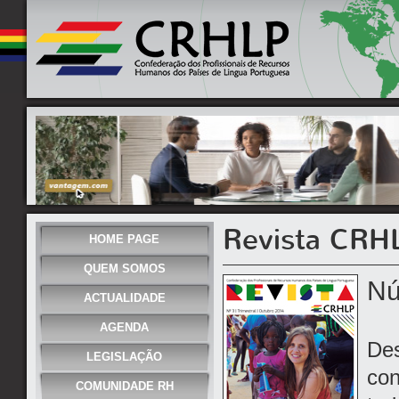
Revista CRH
HOME PAGE
QUEM SOMOS
Nú
ACTUALIDADE
AGENDA
Des
LEGISLAÇÃO
con
COMUNIDADE RH