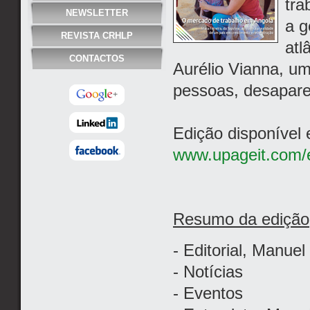
tra
NEWSLETTER
a g
REVISTA CRHLP
atl
CONTACTOS
Aurélio Vianna, u
pessoas, desapare
Edição disponível
www.upageit.com/e
Resumo da edição
- Editorial, Manue
- Notícias
- Eventos