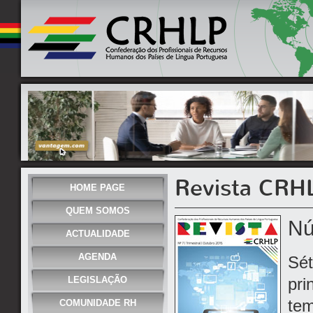
Revista CRH
HOME PAGE
QUEM SOMOS
Nú
ACTUALIDADE
AGENDA
Sét
LEGISLAÇÃO
pri
tem
COMUNIDADE RH