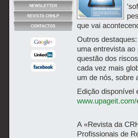
'so
NEWSLETTER
pes
REVISTA CRHLP
que vai acontecend
CONTACTOS
Outros destaques:
uma entrevista ao
questão dos riscos
cada vez mais glob
um de nós, sobre 
Edição disponível
www.upageit.com/e
A «Revista da CR
Profissionais de 