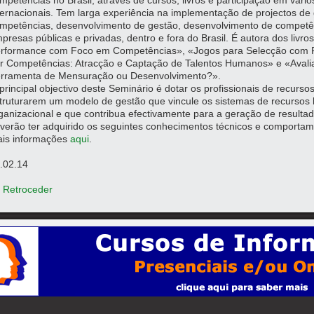
mpetências no Brasil, através de cursos, livros e participação em vári
ternacionais. Tem larga experiência na implementação de projectos de
mpetências, desenvolvimento de gestão, desenvolvimento de competê
presas públicas e privadas, dentro e fora do Brasil. É autora dos livr
rformance com Foco em Competências», «Jogos para Selecção com 
r Competências: Atracção e Captação de Talentos Humanos» e «Avali
rramenta de Mensuração ou Desenvolvimento?».
principal objectivo deste Seminário é dotar os profissionais de recu
truturarem um modelo de gestão que vincule os sistemas de recursos
ganizacional e que contribua efectivamente para a geração de resultado
verão ter adquirido os seguintes conhecimentos técnicos e comportam
is informações
aqui
.
.02.14
 Retroceder