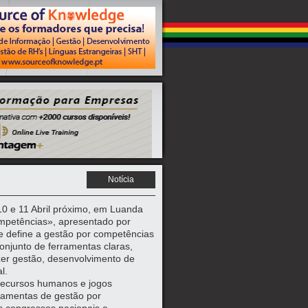
Notícia
10 e 11 Abril próximo, em Luanda
ompetências», apresentado por
ue define a gestão por competências
njunto de ferramentas claras,
zer gestão, desenvolvimento de
l.
 recursos humanos e jogos
rramentas de gestão por