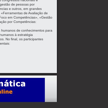
os congressos nacionais e
 gestão de pessoas por
ncias e outros, em grandes
os «Ferramentas de Avaliação de
Foco em Competências», «Gestão
ação por Competências:
rsos humanos de conhecimentos para
 humanos à estratégia
s. No final, os participantes
entais: