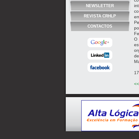
co
in
NEWSLETTER
co
REVISTA CRHLP
em
Pe
CONTACTOS
po
Fe
O 
es
or
de
Ma
17
<<