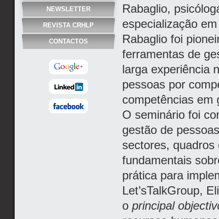
Rabaglio, psicólog
NEWSLETTER
especialização em
REVISTA CRHLP
Rabaglio foi pione
CONTACTOS
ferramentas de ge
larga experiência 
pessoas por compe
competências em g
O seminário foi co
gestão de pessoas
sectores, quadros
fundamentais sob
prática para impl
Let’sTalkGroup, Eli
o
principal objecti