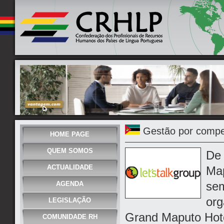
Gestão por compe
HOME PAGE
QUEM SOMOS
De 
ACTUALIDADE
Map
sem
AGENDA
org
LEGISLAÇÃO
Grand Maputo Hote
COMUNIDADE RH