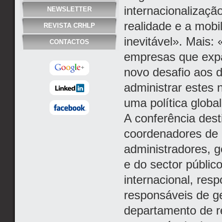
internacionalizaç
NEWSLETTER
realidade e a mobi
REVISTA CRHLP
inevitável». Mais:
CONTACTOS
empresas que expa
novo desafio aos 
administrar estes 
uma política globa
A conferência dest
coordenadores de 
administradores, g
e do sector públic
internacional, res
responsáveis de ge
departamento de r