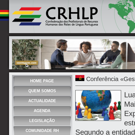
Conferência «Gest
HOME PAGE
QUEM SOMOS
Lua
ACTUALIDADE
Mai
AGENDA
Exp
LEGISLAÇÃO
est
Segundo a entidade
COMUNIDADE RH