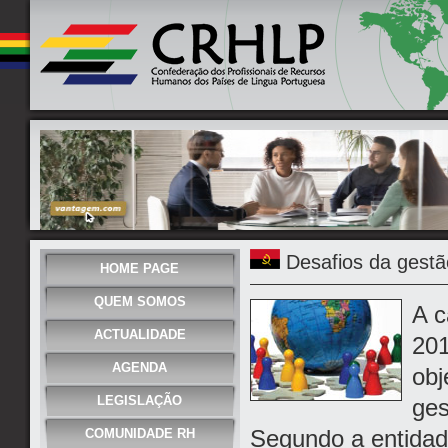
Desafios da gestã
HOME PAGE
QUEM SOMOS
A c
ACTUALIDADE
201
AGENDA
obj
LEGISLAÇÃO
ges
Segundo a entidade
COMUNIDADE RH