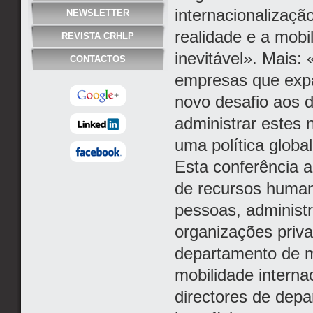
internacionalizaç
NEWSLETTER
realidade e a mobi
REVISTA CRHLP
inevitável». Mais:
CONTACTOS
empresas que expa
novo desafio aos 
administrar estes 
uma política globa
Esta conferência 
de recursos human
pessoas, administr
organizações priva
departamento de mo
mobilidade interna
directores de dep