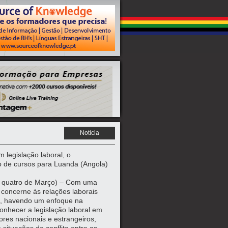
Notícia
legislação laboral, o
o de cursos para Luanda (Angola)
 a quatro de Março) – Com uma
 concerne às relações laborais
s, havendo um enfoque na
conhecer a legislação laboral em
res nacionais e estrangeiros,