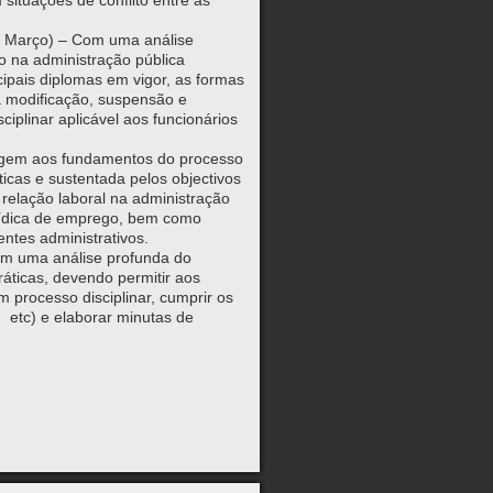
ituações de conflito entre as
e Março) – Com uma análise
o na administração pública
cipais diplomas em vigor, as formas
da modificação, suspensão e
iplinar aplicável aos funcionários
dagem aos fundamentos do processo
ticas e sustentada pelos objectivos
 relação laboral na administração
urídica de emprego, bem como
entes administrativos.
Com uma análise profunda do
ráticas, devendo permitir aos
m processo disciplinar, cumprir os
, etc) e elaborar minutas de