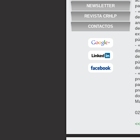
ac
pa
NEWSLETTER
- 
REVISTA CRHLP
de
an
CONTACTOS
de
ex
pú
- 
di
de
pú
do
- 
pr
pa
pr
do
Ma
02
<<