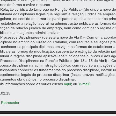
ompanhar a execução dos contratos de trabalho e saber como agir em s
rtes de forma a evitar rupturas.
«Relação Jurídica de Emprego na Função Pública» (de cinco a nove d
talhada dos diplomas legais que regulam a relação jurídica de empreg
golana, no sentido de tornar os participantes aptos a conhecer os prin
 estabelecer a relação laboral na administração pública e as formas 
tinção da relação jurídica de emprego, bem como dominar o regime disc
blicos e aos agentes administrativos.
«Processos Disciplinares» (de sete a nove de Abril) – Com uma abor
sciplinar no âmbito do Direito do Trabalho, com recurso a situações prá
 conhecer os principais diplomas em vigor, as formas de estabelecer a
blica e as formas da modificação, suspensão e extinção da relação j
minar o regime disciplinar aplicável aos funcionários públicos e aos ag
«Processos Disciplinares na Função Pública» (de 13 a 15 de Abril) – 
ocesso disciplinar na administração pública, com recurso a situações p
rticipantes conhecer os fundamentos do processo disciplinar, instruir u
ocedimentos legais do processo disciplinar (fases, prazos, notificações
cumentos obrigatórios no processo disciplinar.
is informações sobre os vários cursos
aqui
; ou ‘
e-mail
’.
.02.15
 Retroceder