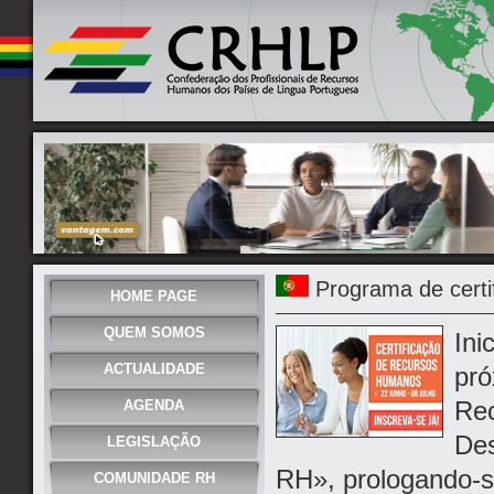
Programa de certi
HOME PAGE
QUEM SOMOS
Ini
ACTUALIDADE
pró
Re
AGENDA
Des
LEGISLAÇÃO
RH», prologando-se
COMUNIDADE RH