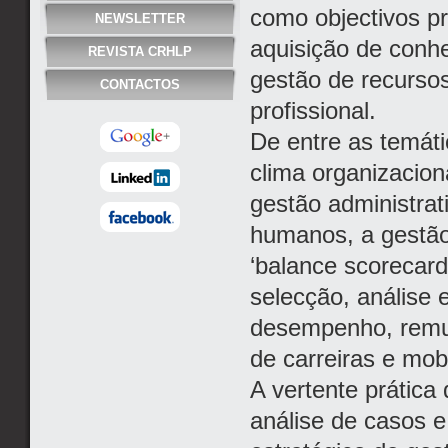
como objectivos pr
NEWSLETTER
aquisição de conh
REVISTA CRHLP
gestão de recurso
CONTACTOS
profissional.
De entre as temáti
clima organizacio
gestão administrat
humanos, a gestão 
‘balance scorecar
selecção, análise 
desempenho, remun
de carreiras e mob
A vertente prátic
análise de casos e