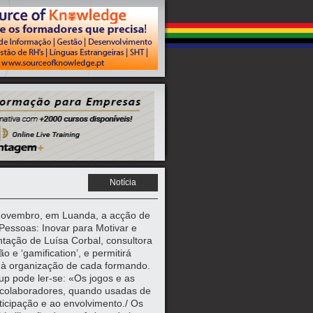
Notícia
 Novembro, em Luanda, a acção de
Pessoas: Inovar para Motivar e
tação de Luísa Corbal, consultora
 e ‘gamification’, e permitirá
o à organização de cada formando.
p pode ler-se: «Os jogos e as
 colaboradores, quando usadas de
rticipação e ao envolvimento./ Os