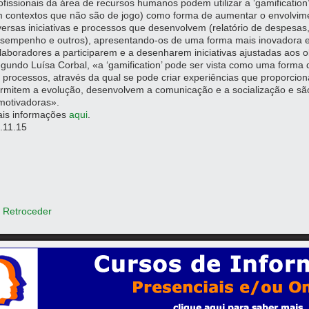
ofissionais da área de recursos humanos podem utilizar a ‘gamification
 contextos que não são de jogo) como forma de aumentar o envolvim
versas iniciativas e processos que desenvolvem (relatório de despesas,
sempenho e outros), apresentando-os de uma forma mais inovadora 
laboradores a participarem e a desenharem iniciativas ajustadas aos o
gundo Luísa Corbal, «a ‘gamification’ pode ser vista como uma forma d
 processos, através da qual se pode criar experiências que proporci
rmitem a evolução, desenvolvem a comunicação e a socialização e são 
motivadoras».
is informações
aqui
.
.11.15
 Retroceder