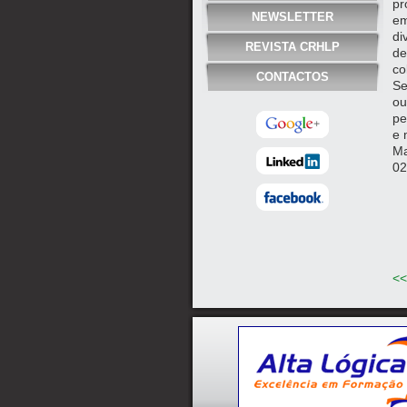
pr
NEWSLETTER
em
di
REVISTA CRHLP
de
co
CONTACTOS
Se
ou
pe
e 
Ma
02
<<