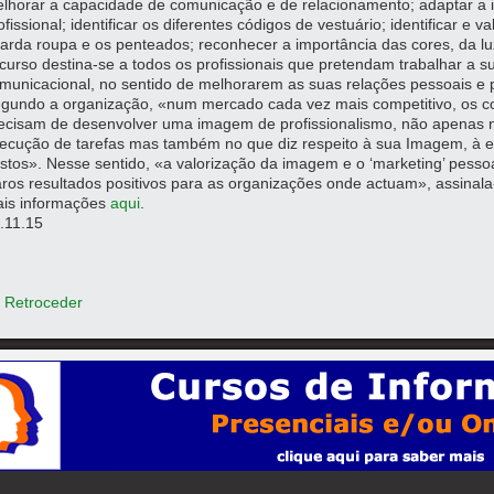
lhorar a capacidade de comunicação e de relacionamento; adaptar a
ofissional; identificar os diferentes códigos de vestuário; identificar e v
arda roupa e os penteados; reconhecer a importância das cores, da l
curso destina-se a todos os profissionais que pretendam trabalhar a s
municacional, no sentido de melhorarem as suas relações pessoais e p
gundo a organização, «num mercado cada vez mais competitivo, os c
ecisam de desenvolver uma imagem de profissionalismo, não apenas no
ecução de tarefas mas também no que diz respeito à sua Imagem, à ex
stos». Nesse sentido, «a valorização da imagem e o ‘marketing’ pessoal 
aros resultados positivos para as organizações onde actuam», assinala
is informações
aqui
.
.11.15
 Retroceder