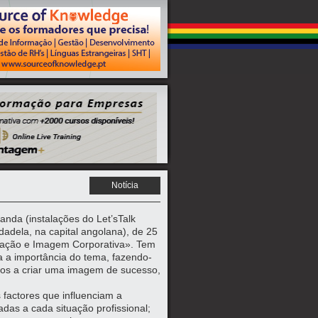
Notícia
uanda (instalações do Let’sTalk
dadela, na capital angolana), de 25
ização e Imagem Corporativa». Tem
ra a importância do tema, fazendo-
do-os a criar uma imagem de sucesso,
s factores que influenciam a
das a cada situação profissional;