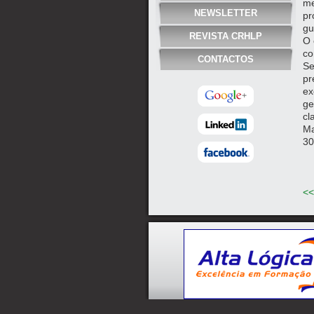
me
NEWSLETTER
pr
gu
REVISTA CRHLP
O 
co
CONTACTOS
Se
pr
ex
ge
cl
Ma
30
<<