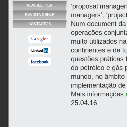
‘proposal managers
NEWSLETTER
managers’, ‘projec
REVISTA CRHLP
Num document da o
CONTACTOS
operações conjunta
muito utilizados na
continentes e de f
questões práticas 
do petróleo e gás 
mundo, no âmbito 
implementação de
Mais informações
25.04.16