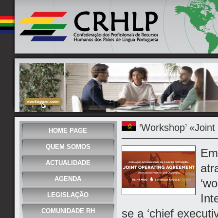
‘Workshop’ «Joint
HOME PAGE
QUEM SOMOS
Em 
ACTUALIDADE
atr
AGENDA
‘wo
LEGISLAÇÃO
Int
se a ‘chief executi
COMUNIDADE RH