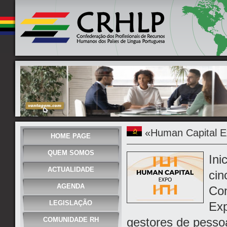
«Human Capital E
HOME PAGE
QUEM SOMOS
Ini
ACTUALIDADE
cin
AGENDA
Con
LEGISLAÇÃO
Exp
gestores de pessoa
COMUNIDADE RH