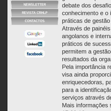
debate dos desafio
NEWSLETTER
conhecimento e o i
REVISTA CRHLP
práticas de gestão
CONTACTOS
Através de painéis 
angolanos e intern
práticos de sucess
permitem a gestão
resultados da orga
Pela importância r
visa ainda proporc
enriquecedoras, pa
para a identificaç
serviços através d
Mais informações