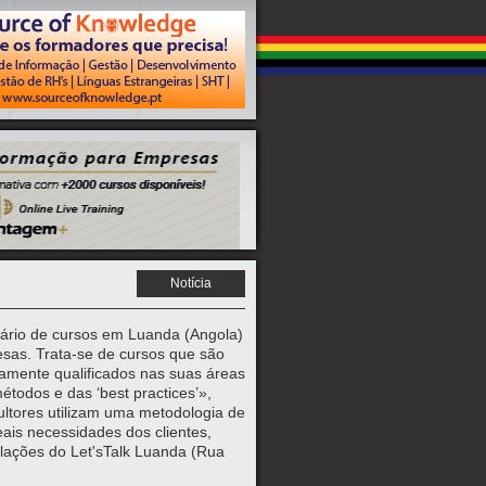
Notícia
dário de cursos em Luanda (Angola)
sas. Trata-se de cursos que são
amente qualificados nas suas áreas
todos e das ‘best practices’»,
ltores utilizam uma metodologia de
eais necessidades dos clientes,
alações do Let'sTalk Luanda (Rua