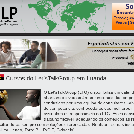
Cursos do Let’sTalkGroup em Luanda
O Let’sTalkGroup (LTG) disponibiliza um calen
abarcando diversas áreas funcionais das empre
conduzidos por uma equipa de consultores «alt
de competência, conhecedores dos melhores mé
assinalam os responsáveis do LTG. Estes consu
trabalho flexível, adequando os conteúdos às r
xiliando-os sempre com soluções diferenciadas. Realizam-se nas inst
ji Ya Henda, Torre B – R/C E, Cidadela).