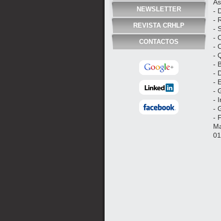
As
NEWSLETTER
- 
- 
REVISTA CRHLP
- 
- 
CONTACTOS
- 
- 
- 
- 
- 
- 
- 
- 
- 
Ma
01