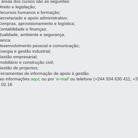
 áreas dos cursos são as seguintes:
Direito e legislação;
Recursos humanos e formação;
Secretariado e apoio administrativo;
Compras, aprovisionamento e logística;
Contabilidade e finanças;
Qualidade, ambiente e segurança;
Banca;
Desenvolvimento pessoal e comunicação;
Energia e gestão industrial;
Gestão empresarial;
Imobiliário e construção civil;
Gestão de projectos;
Ferramentas de informação de apoio à gestão.
is informações
aqui
; ou por ‘
e-mail
’ ou telefone (+244 934 630 411; +
.02.16