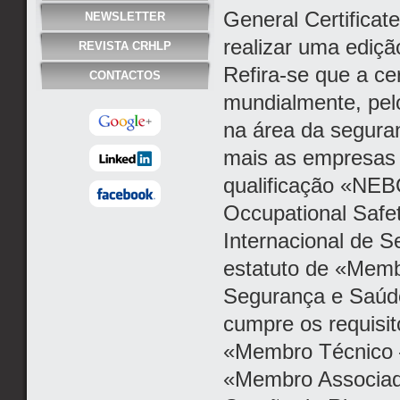
General Certificat
NEWSLETTER
realizar uma ediç
REVISTA CRHLP
Refira-se que a c
CONTACTOS
mundialmente, pel
na área da seguran
mais as empresas 
qualificação «NEB
Occupational Safet
Internacional de 
estatuto de «Memb
Segurança e Saúde
cumpre os requisi
«Membro Técnico 
«Membro Associado