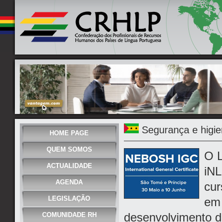
Segurança e higie
HOME PAGE
QUEM SOMOS
O L
ACTUALIDADE
iNL
AGENDA
cur
LEGISLAÇÃO
em 
desenvolvimento d
COMUNIDADE RH